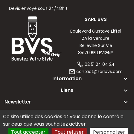
Devis envoyé sous 24/48h !
SARL BVS
Boulevard Gustave Eiffel
ZA la Verdure
Belleville Sur Vie
85170 BELLEVIGNY
02 51 24 04 24
contact@sarlbvs.com
Information
keyboard_arrow_down
Liens
keyboard_arrow_down
Newsletter
keyboard_arrow_down
Ce site utilise des cookies et vous donne le contrôle
Copyright 2020 © sarl BVS - Tous droits réservés
sur ceux que vous souhaitez activer
Tout accepter
Tout refuser
Personnaliser