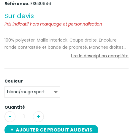
Référence:
ES630646
Sur devis
Prix indicatif hors marquage et personnalisation
100% polyester. Maille interlock. Coupe droite. Encolure
ronde contrastée et bande de propreté. Manches droites
contrastées. Finitions double aiguille au bas de manches et
Lire la description complète
de vêtement. Certifié STANDARD 100 by OEKO-TEX® N° CQ
1007/7, IFTH.Résistant et idéal pour les sports
collectifs.Séchage rapide et absorption de la transpiration
Couleur
pour plus de confort.
Matière : polyester
Quantité
Tailles : S ,3XL
-
+
AJOUTER CE PRODUIT AU DEVIS